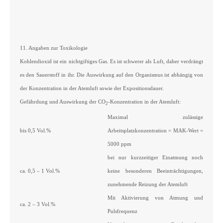
11. Angaben zur Toxikologie
Kohlendioxid ist ein nichtgiftiges Gas. Es ist schwerer als Luft, daher verdrängt
es den Sauerstoff in ihr. Die Auswirkung auf den Organismus ist abhängig von
der Konzentration in der Atemluft sowie der Expositionsdauer.
Gefährdung und Auswirkung der CO
-Konzentration in der Atemluft:
2
Maximal zulässige
bis 0,5 Vol.%
Arbeitsplatzkonzentration = MAK-Wert =
5000 ppm
bei nur kurzzeitiger Einatmung noch
ca. 0,5 – 1 Vol.%
keine besonderen Beeinträchtigungen,
zunehmende Reizung der Atemluft
Mit Aktivierung von Atmung und
ca. 2 – 3 Vol.%
Pulsfrequenz