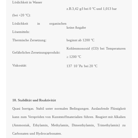
Löslichkeit in Wasser
z.B.3,42 g/l bei 0 °C und 1,013 bar
(bei +20 °C):
Löslichkeit in organischen
keine Angabe
Lösemitteln:
Thermische Zersetzung:
beginnt ab 1200 °C
Kohlenmonoxid (CO) bei Temperaturen
Gefährliches Zersetzungsprodukt:
≥ 1200 °C
Viskosität:
137
10
Pa
bei 20 °C
.
-7
.
10. Stabilität und Reaktivität
Quasi Inertgas. Stabil unter normalen Bedingungen. Auslaufende Flüssigkeit
kann zum Verspröden von Kunststoffmaterialien führen. Reagiert mit Alkalien
(Ammoniak, Ethylamin, Methylamin, Dimenthylamin, Trimethylamin) zu
Carbonaten und Hydrocarbonaten.