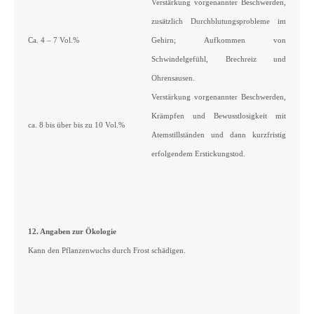
Verstärkung vorgenannter Beschwerden,
zusätzlich Durchblutungsprobleme im
Ca. 4 – 7 Vol.%
Gehirn; Aufkommen von
Schwindelgefühl, Brechreiz und
Ohrensausen.
Verstärkung vorgenannter Beschwerden,
Krämpfen und Bewusstlosigkeit mit
ca. 8 bis über bis zu 10 Vol.%
Atemstillständen und dann kurzfristig
erfolgendem Erstickungstod.
12. Angaben zur Ökologie
Kann den Pflanzenwuchs durch Frost schädigen.