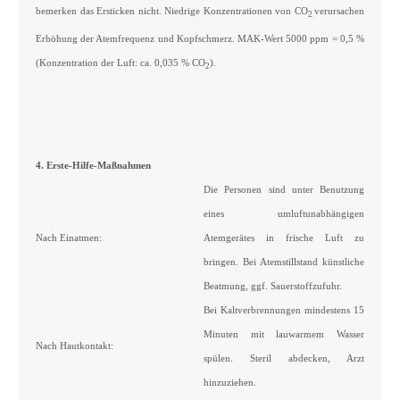
bemerken das Ersticken nicht. Niedrige Konzentrationen von CO
verursachen
2
Erhöhung der Atemfrequenz und Kopfschmerz. MAK-Wert 5000 ppm = 0,5 %
(Konzentration der Luft: ca. 0,035 % CO
).
2
4. Erste-Hilfe-Maßnahmen
Die Personen sind unter Benutzung
eines umluftunabhängigen
Nach Einatmen:
Atemgerätes in frische Luft zu
bringen. Bei Atemstillstand künstliche
Beatmung, ggf. Sauerstoffzufuhr.
Bei Kaltverbrennungen mindestens 15
Minuten mit lauwarmem Wasser
Nach Hautkontakt:
spülen. Steril abdecken, Arzt
hinzuziehen.