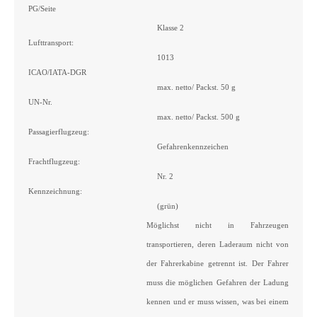
PG/Seite
Klasse 2
Lufttransport:
1013
ICAO/IATA-DGR
max. netto/ Packst. 50 g
UN-Nr.
max. netto/ Packst. 500 g
Passagierflugzeug:
Gefahrenkennzeichen
Frachtflugzeug:
Nr. 2
Kennzeichnung:
(grün)
Möglichst nicht in Fahrzeugen
transportieren, deren Laderaum nicht von
der Fahrerkabine getrennt ist. Der Fahrer
muss die möglichen Gefahren der Ladung
kennen und er muss wissen, was bei einem