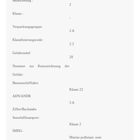
Bezeichnung :
2
Klasse :
-
Verpackungsgruppe:
2 A
Klassifizierungscode:
2.2
Gefahrzettel:
20
Nummer zur Kennzeichnung der
Gefahr:
Binnenschifffahrt:
Klasse 22
ADN/ANDR
3 A
Ziffer/Buchstabe
Seeschifftransport:
Klasse 2
IMDG-
Marine pollutant: nein