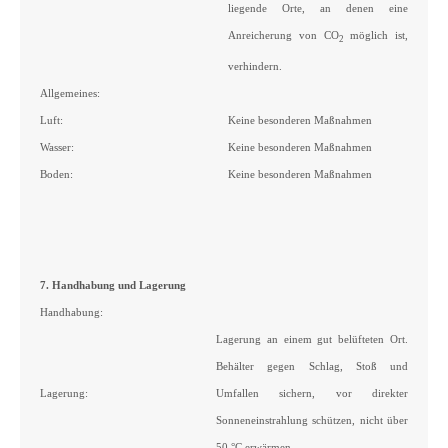
liegende Orte, an denen eine
Anreicherung von CO
möglich ist,
2
verhindern.
Allgemeines:
Luft:
Keine besonderen Maßnahmen
Wasser:
Keine besonderen Maßnahmen
Boden:
Keine besonderen Maßnahmen
7. Handhabung und Lagerung
Handhabung:
Lagerung an einem gut belüfteten Ort.
Behälter gegen Schlag, Stoß und
Lagerung:
Umfallen sichern, vor direkter
Sonneneinstrahlung schützen, nicht über
50 °C erwärmen.