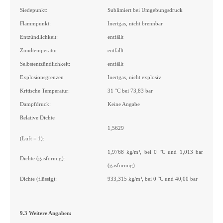
Siedepunkt:
Sublimiert bei Umgebungsdruck
Flammpunkt:
Inertgas, nicht brennbar
Entzündlichkeit:
entfällt
Zündtemperatur:
entfällt
Selbstentzündlichkeit:
entfällt
Explosionsgrenzen
Inertgas, nicht explosiv
Kritische Temperatur:
31 °C bei 73,83 bar
Dampfdruck:
Keine Angabe
Relative Dichte
1,5629
(Luft = 1):
1,9768 kg/m³, bei 0 °C und 1,013 bar
Dichte (gasförmig):
(gasförmig)
Dichte (flüssig):
933,315 kg/m³, bei 0 °C und 40,00 bar
9.3 Weitere Angaben: