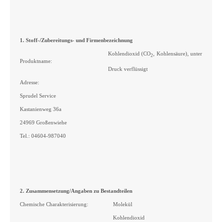
1. Stoff-/Zubereitungs- und Firmenbezeichnung
Kohlendioxid (CO
, Kohlensäure), unter
2
Produktname:
Druck verflüssigt
Adresse:
Sprudel Service
Kastanienweg 36a
24969 Großenwiehe
Tel.: 04604-987040
2. Zusammensetzung/Angaben zu Bestandteilen
Chemische Charakterisierung:
Molekül
Kohlendioxid